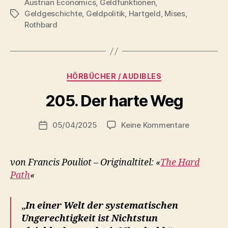
Austrian Economics
,
Geldfunktionen
,
Geldgeschichte
,
Geldpolitik
,
Hartgeld
,
Mises
,
Schlagwörter
Rothbard
Kategorien
HÖRBÜCHER / AUDIBLES
V
205. Der harte Weg
o
n
Beitragsautor
zu
05/04/2025
Keine Kommentare
r
Beitragsdatum
205.
o
Der
b
harte
von Francis Pouliot – Originaltitel: «
The Hard
Weg
Path
«
„
In einer Welt der systematischen
Ungerechtigkeit ist Nichtstun