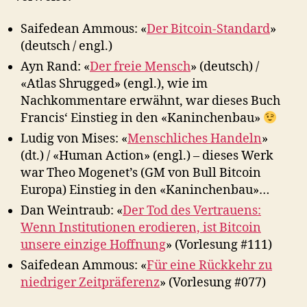
Saifedean Ammous: «
Der Bitcoin-Standard
»
(deutsch / engl.)
Ayn Rand: «
Der freie Mensch
» (deutsch) /
«Atlas Shrugged» (engl.), wie im
Nachkommentare erwähnt, war dieses Buch
Francis‘ Einstieg in den «Kaninchenbau»
Ludig von Mises: «
Menschliches Handeln
»
(dt.) / «Human Action» (engl.) – dieses Werk
war Theo Mogenet’s (GM von Bull Bitcoin
Europa) Einstieg in den «Kaninchenbau»…
Dan Weintraub: «
Der Tod des Vertrauens:
Wenn Institutionen erodieren, ist Bitcoin
unsere einzige Hoffnung
» (Vorlesung #111)
Saifedean Ammous: «
Für eine Rückkehr zu
niedriger Zeitpräferenz
» (Vorlesung #077)