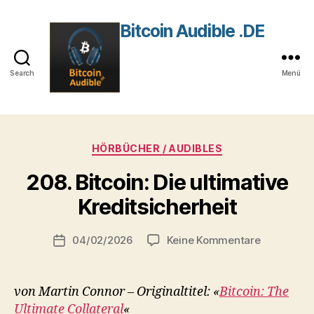
Bitcoin Audible .DE
Search
Menü
Kategorien
HÖRBÜCHER / AUDIBLES
208. Bitcoin: Die ultimative
V
Kreditsicherheit
o
n
Beitragsautor
zu
04/02/2026
Keine Kommentare
r
Beitragsdatum
208.
o
Bitcoin:
b
Die
von Martin Connor – Originaltitel: «
Bitcoin: The
ultimative
Ultimate Collateral
«