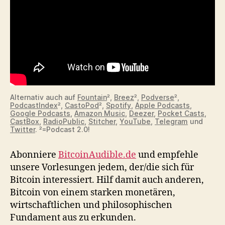
Alternativ auch auf
Fountain
²,
Breez
²,
Podverse
²,
PodcastIndex
²,
CastoPod
²,
Spotify
,
Apple Podcasts
,
Google Podcasts
,
Amazon Music
,
Deezer
,
Pocket Casts
,
CastBox
,
RadioPublic
,
Stitcher
,
YouTube
,
Telegram
und
Twitter
. ²=Podcast 2.0!
Abonniere
BitcoinAudible.de
und empfehle
unsere Vorlesungen jedem, der/die sich für
Bitcoin interessiert. Hilf damit auch anderen,
Bitcoin von einem starken monetären,
wirtschaftlichen und philosophischen
Fundament aus zu erkunden.