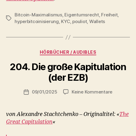
Bitcoin-Maximalismus
,
Eigentumsrecht
,
Freiheit
,
Schlagwörter
hyperbitcoinisierung
,
KYC
,
pouliot
,
Wallets
Kategorien
HÖRBÜCHER / AUDIBLES
204. Die große Kapitulation
V
(der EZB)
o
n
Beitragsautor
zu
09/01/2025
Keine Kommentare
r
Beitragsdatum
204.
o
Die
b
große
von Alexandre Stachtchenko – Originaltitel: «
The
Kapitulatio
Great Capitulation
«
(der
EZB)