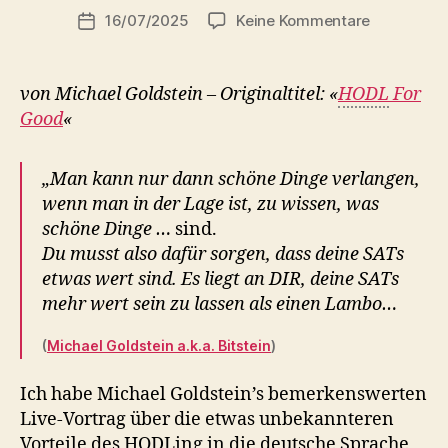
Beitragsautor
zu
16/07/2025
Keine Kommentare
r
Beitragsdatum
207.
o
HODLn
b
für
von Michael Goldstein – Originaltitel: «
HODL
For
eine
Good
«
bessere
Zukunft
„Man kann nur dann schöne Dinge verlangen,
wenn man in der Lage ist, zu wissen, was
schöne Dinge …
sind.
Du musst also dafür sorgen, dass deine SATs
etwas wert sind. Es liegt an DIR, deine SATs
mehr wert sein zu lassen als einen Lambo…
(
Michael Goldstein a.k.a. Bitstein
)
Ich habe Michael Goldstein’s bemerkenswerten
Live-Vortrag über die etwas unbekannteren
Vorteile des HODLing in die deutsche Sprache