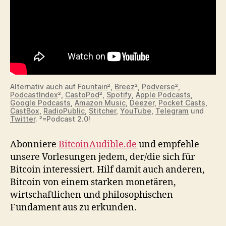
Alternativ auch auf
Fountain
²,
Breez
²,
Podverse
²,
PodcastIndex
²,
CastoPod
²,
Spotify
,
Apple Podcasts
,
Google Podcasts
,
Amazon Music
,
Deezer
,
Pocket Casts
,
CastBox
,
RadioPublic
,
Stitcher
,
YouTube
,
Telegram
und
Twitter
. ²=Podcast 2.0!
Abonniere
BitcoinAudible.de
und empfehle
unsere Vorlesungen jedem, der/die sich für
Bitcoin interessiert. Hilf damit auch anderen,
Bitcoin von einem starken monetären,
wirtschaftlichen und philosophischen
Fundament aus zu erkunden.