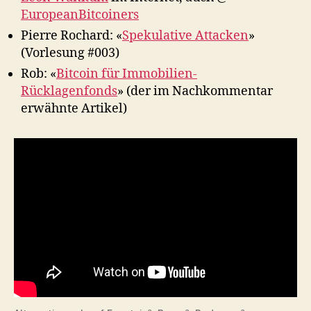
EuropeanBitcoiners
Pierre Rochard: «
Spekulative Attacken
»
(Vorlesung #003)
Rob: «
Bitcoin für Immobilien-
Rücklagenfonds
» (der im Nachkommentar
erwähnte Artikel)