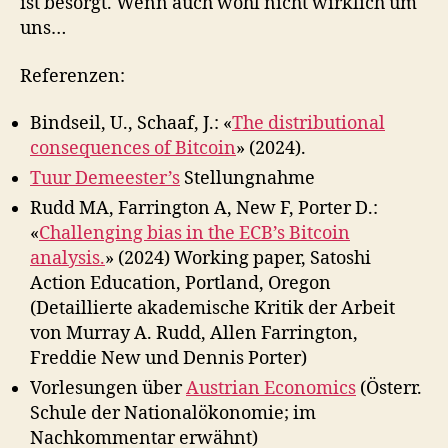
ist besorgt. Wenn auch wohl nicht wirklich um
uns…
Referenzen:
Bindseil, U., Schaaf, J.: «
The distributional
consequences of Bitcoin
» (2024).
Tuur Demeester’s
Stellungnahme
Rudd MA, Farrington A, New F, Porter D.:
«
Challenging bias in the ECB’s Bitcoin
analysis.
» (2024) Working paper, Satoshi
Action Education, Portland, Oregon
(Detaillierte akademische Kritik der Arbeit
von Murray A. Rudd, Allen Farrington,
Freddie New und Dennis Porter)
Vorlesungen über
Austrian Economics
(Österr.
Schule der Nationalökonomie; im
Nachkommentar erwähnt)