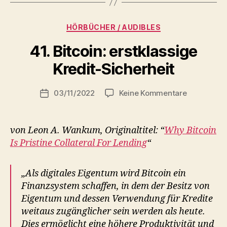
Kategorien
HÖRBÜCHER / AUDIBLES
41. Bitcoin: erstklassige
V
Kredit-Sicherheit
o
n
Beitragsautor
zu
03/11/2022
Keine Kommentare
r
Beitragsdatum
41.
o
Bitcoin:
b
erstklassig
von Leon A. Wankum, Originaltitel: “
Why Bitcoin
Kredit-
Is Pristine Collateral For Lending
“
Sicherheit
„Als digitales Eigentum wird Bitcoin ein
Finanzsystem schaffen, in dem der Besitz von
Eigentum und dessen Verwendung für Kredite
weitaus zugänglicher sein werden als heute.
Dies ermöglicht eine höhere Produktivität und