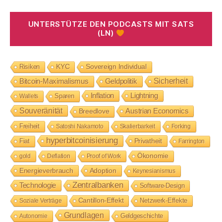
UNTERSTÜTZE DEN PODCASTS MIT SATS
(LN)
Risiken
KYC
Sovereign Individual
Geldpolitik
Sicherheit
Bitcoin-Maximalismus
Inflation
Lightning
Sparen
Wallets
Souveränität
Austrian Economics
Breedlove
Freiheit
Satoshi Nakamoto
Skalierbarkeit
Forking
hyperbitcoinisierung
Privatheit
Fiat
Farrington
Ökonomie
gold
Deflation
Proof of Work
Energieverbrauch
Adoption
Keynesianismus
Zentralbanken
Technologie
Software-Design
Cantillon-Effekt
Netzwerk-Effekte
Soziale Verträge
Grundlagen
Geldgeschichte
Autonomie