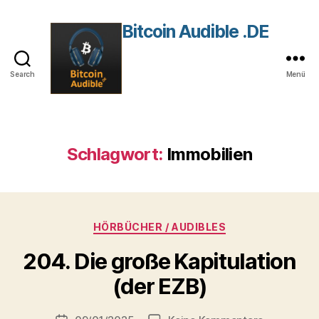
Bitcoin Audible .DE
Search
Menü
Schlagwort:
Immobilien
Kategorien
HÖRBÜCHER / AUDIBLES
204. Die große Kapitulation
V
(der EZB)
o
n
Beitragsautor