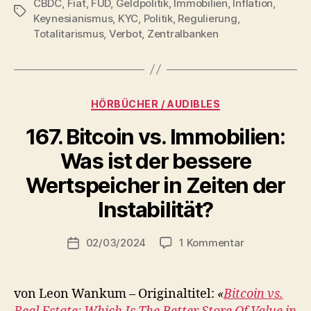
CBDC
,
Fiat
,
FUD
,
Geldpolitik
,
Immobilien
,
Inflation
,
Schlagwörter
Keynesianismus
,
KYC
,
Politik
,
Regulierung
,
Totalitarismus
,
Verbot
,
Zentralbanken
Kategorien
HÖRBÜCHER / AUDIBLES
167. Bitcoin vs. Immobilien:
Was ist der bessere
Wertspeicher in Zeiten der
V
Instabilität?
o
n
Beitragsautor
zu
02/03/2024
1 Kommentar
r
Beitragsdatum
167.
o
Bitcoin
b
vs.
von Leon Wankum – Originaltitel:
«
Bitcoin vs.
Immobilien: