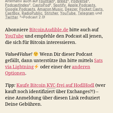
Alternativ auch auf
Fountain
²,
Breez
²,
Podverse
²,
PodcastIndex
²,
CastoPod
²,
Spotify
,
Apple Podcasts
,
Google Podcasts
,
Amazon Music
,
Deezer
,
Pocket Casts
,
CastBox
,
RadioPublic
,
Stitcher
,
YouTube
,
Telegram
und
Twitter
. ²=Podcast 2.0!
Abonniere
BitcoinAudible.de
bitte auch auf
YouTube
und empfehle den Podcast all jenen,
die sich für Bitcoin interessieren.
Value4Value!
Wenn Dir dieser Podcast
gefällt, dann unterstütze ihn bitte mittels
Sats
via Lightning
oder einer der
anderen
Optionen
.
Tipp:
Kaufe Bitcoin
KYC
-frei auf HodlHodl
(wer
kauft noch identifiziert über Exchanges?!) –
eine Anmeldung über diesen Link reduziert
Deine Gebühren.