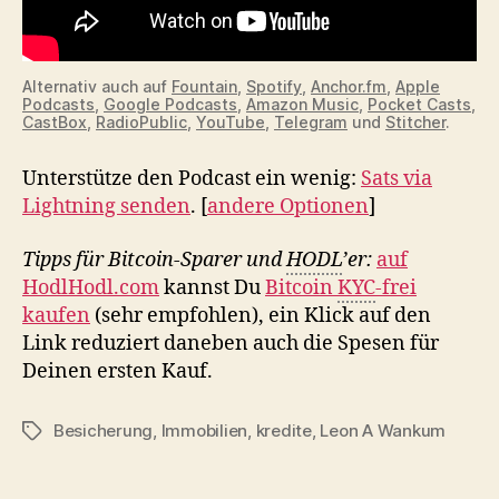
Alternativ auch auf
Fountain
,
Spotify
,
Anchor.fm
,
Apple
Podcasts
,
Google Podcasts
,
Amazon Music
,
Pocket Casts
,
CastBox
,
RadioPublic
,
YouTube
,
Telegram
und
Stitcher
.
Unterstütze den Podcast ein wenig:
Sats via
Lightning senden
. [
andere Optionen
]
Tipps für Bitcoin-Sparer und
HODL
’er:
auf
HodlHodl.com
kannst Du
Bitcoin
KYC
-frei
kaufen
(sehr empfohlen), ein Klick auf den
Link reduziert daneben auch die Spesen für
Deinen ersten Kauf.
Besicherung
,
Immobilien
,
kredite
,
Leon A Wankum
Schlagwörter