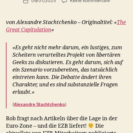
zu
09/01/2025
Keine Kommentare
r
Beitragsdatum
204.
o
Die
b
große
von Alexandre Stachtchenko – Originaltitel: «
The
Kapitulatio
Great Capitulation
«
(der
EZB)
«Es geht nicht mehr darum, ein lustiges, zum
Scheitern verurteiltes Projekt von libertären
Geeks zu diskutieren. Es geht darum, sich auf
ein Szenario vorzubereiten, das tatsächlich
eintreten kann. Die Debatte ändert ihren
Charakter, und es sind substanzielle Fragen
erlaubt.»
(
Alexandre Stachtchenko
)
Rob fragt nach Artikeln über die Lage in der
Euro-Zone – und die EZB liefert!
Die