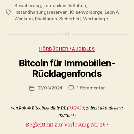
Besicherung
,
Immobilien
,
Inflation
,
Instandhaltungsreserven
,
Krisenvorsorge
,
Leon A
Schlagwörter
Wankum
,
Rücklagen
,
Sicherheit
,
Wertanlage
Kategorien
HÖRBÜCHER / AUDIBLES
Bitcoin für Immobilien-
V
Rücklagenfonds
o
n
Beitragsautor
zu
01/03/2024
1 Kommentar
r
Beitragsdatum
Bitcoin
o
für
b
Immobilien-
von Rob @ BitcoinAudible.DE (
03/2020
; zuletzt aktualisiert:
Rücklagenfon
02/2024)
Begleittext zur Vorlesung Nr. 167