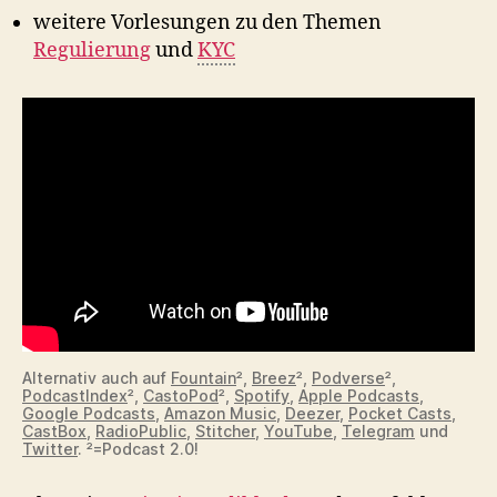
weitere Vorlesungen zu den Themen
Regulierung
und
KYC
Alternativ auch auf
Fountain
²,
Breez
²,
Podverse
²,
PodcastIndex
²,
CastoPod
²,
Spotify
,
Apple Podcasts
,
Google Podcasts
,
Amazon Music
,
Deezer
,
Pocket Casts
,
CastBox
,
RadioPublic
,
Stitcher
,
YouTube
,
Telegram
und
Twitter
. ²=Podcast 2.0!