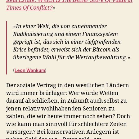
Real Estate: Which Is The Better Store Of Value in
Was
Times Of Conflict?
«
ist
der
bessere
«In einer Welt, die von zunehmender
Wertspeicher
Radikalisierung und einem Finanzsystem
in
geprägt ist, das sich in einer tiefgreifenden
Zeiten
Krise befindet, erweist sich der Bitcoin als
der
überlegene Wahl für die Wertaufbewahrung.»
Instabilität?
(
Leon Wankum
)
Der soziale Vertrag in den westlichen Ländern
wird immer brüchiger: Wer würde Wetten
darauf abschließen, in Zukunft auch selbst zu
jenen relativ wohlhabenden Senioren zu
zählen, die wir heute immer noch sehen? Doch
wie kann man sinnvoll für schlechtere Zeiten
vorsorgen? Bei konservativen Anlegern ist