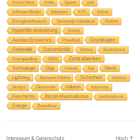
Sparen
Proof of Work
Politik
gold
Adoption
Software-Design
KYC
Wallets
Energieverbrauch
Sovereign Individual
Risiken
hyperbitcoinisierung
Forking
Grundlagen
Austrian Economics
Privatheit
Souveränität
Geldpolitik
Multisig
Skalierbarkeit
Zentralbanken
Orangepilling
CBDC
Technologie
Gigi
Werte
Freiheit
Fiat
Lightning
Sicherheit
Netzwerk-Effekte
Deflation
Inflation
Ökonomie
Strolight
Autonomie
Geschichte
Bitcoin-Maximalismus
Geldfunktionen
Energie
Breedlove
Impressum & Datenschutz
Hoch
↑