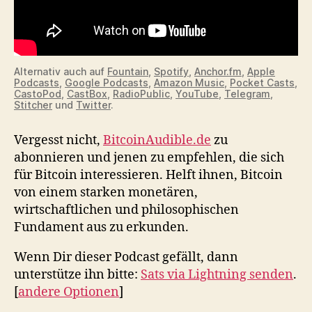
Alternativ auch auf
Fountain
,
Spotify
,
Anchor.fm
,
Apple
Podcasts
,
Google Podcasts
,
Amazon Music
,
Pocket Casts
,
CastoPod
,
CastBox
,
RadioPublic
,
YouTube
,
Telegram
,
Stitcher
und
Twitter
.
Vergesst nicht,
BitcoinAudible.de
zu
abonnieren und jenen zu empfehlen, die sich
für Bitcoin interessieren. Helft ihnen, Bitcoin
von einem starken monetären,
wirtschaftlichen und philosophischen
Fundament aus zu erkunden.
Wenn Dir dieser Podcast gefällt, dann
unterstütze ihn bitte:
Sats via Lightning senden
.
[
andere Optionen
]