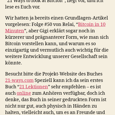
“21 Ways to look at Bitcion”, liegt vor, und ich
lese es Euch vor.
Wir hatten ja bereits einen Grundlagen-Artikel
vorgelesen: Folge #50 von Relai, “
Bitcoin in 10
Minuten
”, aber Gigi erklärt sogar noch in
kürzerer und prägnanterer Form, wie man sich
Bitcoin vorstellen kann, und warum es so
einzigartig und vermutlich auch wichtig für die
weitere Entwicklung unserer Gesellschaft sein
könnte.
Besucht bitte die Projekt-Website des Buches
21-ways.com
Speziell kann ich da sein erstes
Buch “
21 Lektionen
” sehr empfehlen – es ist
auch
online
zum Anhören verfügbar, doch ich
denke, das Buch in seiner gedruckten Form ist
nicht nur gut, auch physisch in Händen zu
halten, vielleicht auch, um es an Freunde und