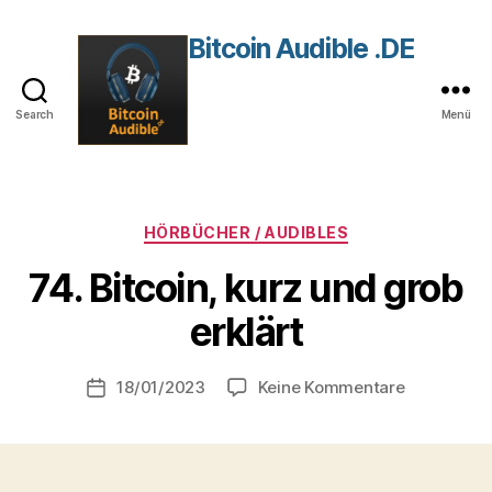
Bitcoin Audible .DE
Search
Menü
Kategorien
HÖRBÜCHER / AUDIBLES
74. Bitcoin, kurz und grob
V
erklärt
o
n
Beitragsautor
zu
18/01/2023
Keine Kommentare
r
Beitragsdatum
74.
o
Bitcoin,
b
kurz
und