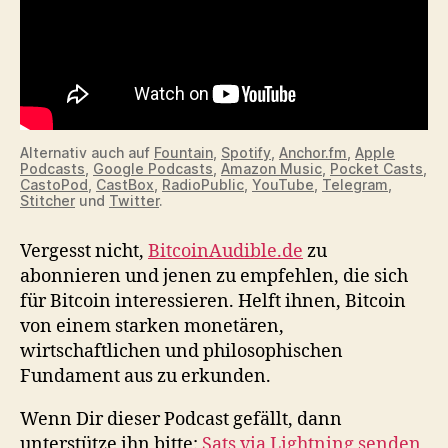
Alternativ auch auf
Fountain
,
Spotify
,
Anchor.fm
,
Apple
Podcasts
,
Google Podcasts
,
Amazon Music
,
Pocket Casts
,
CastoPod
,
CastBox
,
RadioPublic
,
YouTube
,
Telegram
,
Stitcher
und
Twitter
.
Vergesst nicht,
BitcoinAudible.de
zu
abonnieren und jenen zu empfehlen, die sich
für Bitcoin interessieren. Helft ihnen, Bitcoin
von einem starken monetären,
wirtschaftlichen und philosophischen
Fundament aus zu erkunden.
Wenn Dir dieser Podcast gefällt, dann
unterstütze ihn bitte:
Sats via Lightning senden