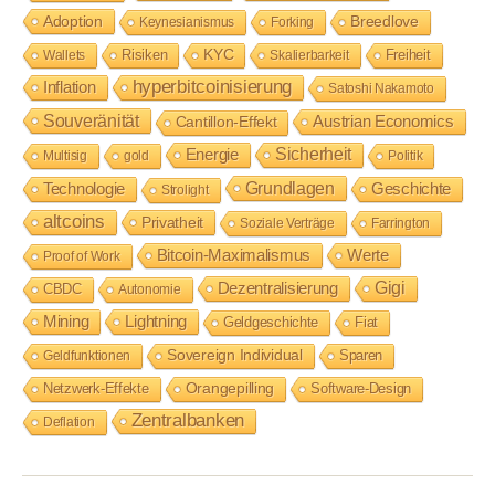
Adoption
Breedlove
Keynesianismus
Forking
Risiken
KYC
Freiheit
Wallets
Skalierbarkeit
hyperbitcoinisierung
Inflation
Satoshi Nakamoto
Souveränität
Austrian Economics
Cantillon-Effekt
Sicherheit
Energie
Multisig
gold
Politik
Grundlagen
Technologie
Geschichte
Strolight
altcoins
Privatheit
Soziale Verträge
Farrington
Werte
Bitcoin-Maximalismus
Proof of Work
Dezentralisierung
Gigi
CBDC
Autonomie
Mining
Lightning
Geldgeschichte
Fiat
Sovereign Individual
Sparen
Geldfunktionen
Netzwerk-Effekte
Orangepilling
Software-Design
Zentralbanken
Deflation