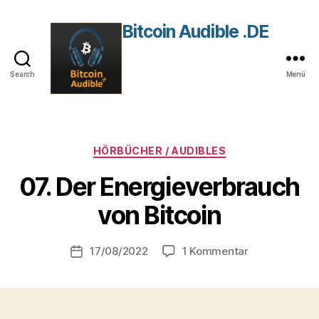
Bitcoin Audible .DE
Search
Menü
Kategorien
HÖRBÜCHER / AUDIBLES
07. Der Energieverbrauch
V
von Bitcoin
o
n
Beitragsautor
zu
17/08/2022
1 Kommentar
r
Beitragsdatum
07.
o
Der
b
Energieverbr
von